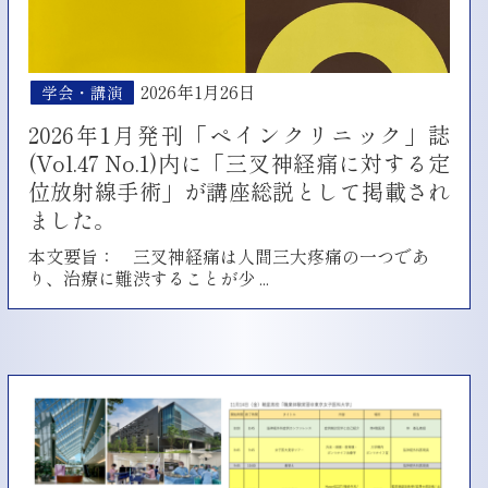
掲
載
さ
れ
2026年1月26日
学会・講演
ま
し
2026年1月発刊「ペインクリニック」誌
た/
(Vol.47 No.1)内に「三叉神経痛に対する定
updated
version2
位放射線手術」が講座総説として掲載され
ました。
本文要旨： 三叉神経痛は人間三大疼痛の一つであ
2026
り、治療に難渋することが少
...
年
1
月
発
刊
「ペ
イ
ン
ク