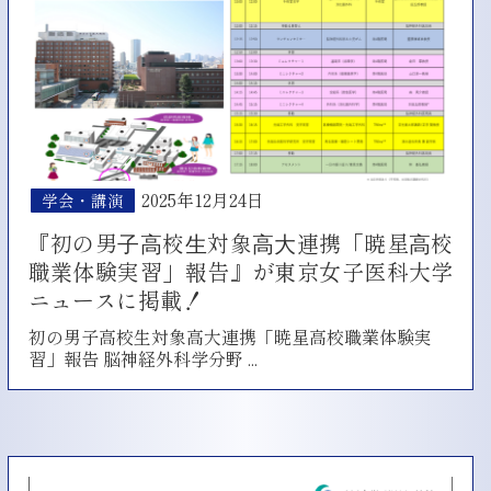
リ
ニ
ッ
ク」
誌
(Vol.47
No.1)
内
に
2025年12月24日
学会・講演
「三
叉
『初の男⼦⾼校⽣対象⾼⼤連携「暁星⾼校
神
職業体験実習」報告』が東京女子医科大学
経
痛
ニュースに掲載！
に
対
初の男子高校生対象高大連携「暁星高校職業体験実
『初
す
習」報告 脳神経外科学分野
...
の
る
男
定
⼦
位
⾼
放
校
射
⽣
線