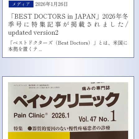
2026年1月26日
メディア
「BEST DOCTORS in JAPAN」2026年冬
季号に特集記事が掲載されました/
updated version2
「ベストドクターズ（Best Doctors）」とは、米国に
「BEST
本拠を置くテ
...
DOCTORS
in
JAPAN」
2026
年
冬
季
号
に
特
集
記
事
が