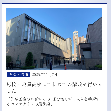
放
子
射
医
線
科
治
大
療
学
シ
ニ
ン
ュ
ポ
ー
ジ
ス
ウ
に
ム
掲
招
載！
聘
特
別
2025年11月7日
学会・講演
講
演
母校・暁星高校にて初めての講義を行いま
した
「先端医療のめざすもの -頭を切らずに人生を手術す
母
るガンマナイフの最前線
...
校・