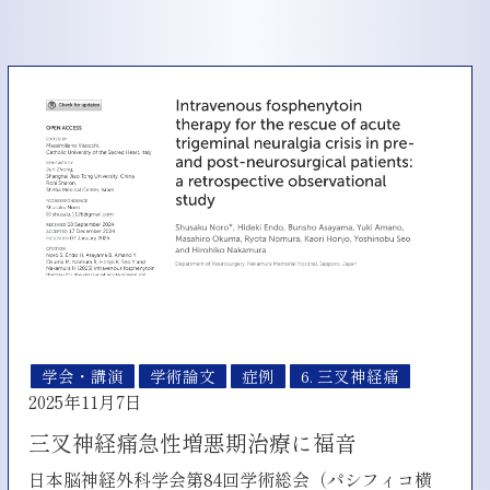
暁
星
高
校
に
て
初
め
て
の
講
義
を
行
い
ま
し
学会・講演
学術論文
症例
6. 三叉神経痛
た
2025年11月7日
三叉神経痛急性増悪期治療に福音
日本脳神経外科学会第84回学術総会（パシフィコ横