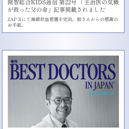
開智総合KIDS通信 第22号 「主治医の気概
が救った父の命」記事掲載されました
ZAP-Xにて海綿状血管腫を完治。娘さんからの感謝の
お手紙。