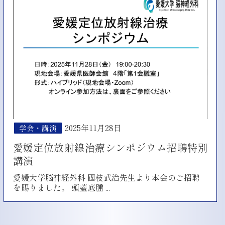
対
手
象
術」
⾼
が
⼤
講
連
座
携
総
「暁
説
星
と
⾼
し
校
て
職
掲
業
載
2025年11月28日
学会・講演
体
さ
験
れ
愛媛定位放射線治療シンポジウム招聘特別
実
ま
講演
習」
し
報
た。
愛媛大学脳神経外科 國枝武治先生より本会のご招聘
告』
愛
を賜りました。 頭蓋底腫
...
が
媛
東
定
京
位
女